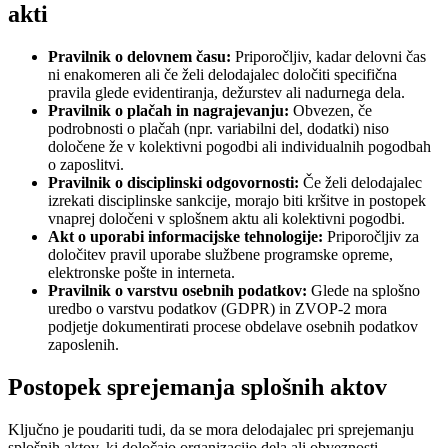
akti
Pravilnik o delovnem času:
Priporočljiv, kadar delovni čas
ni enakomeren ali če želi delodajalec določiti specifična
pravila glede evidentiranja, dežurstev ali nadurnega dela.
Pravilnik o plačah in nagrajevanju:
Obvezen, če
podrobnosti o plačah (npr. variabilni del, dodatki) niso
določene že v kolektivni pogodbi ali individualnih pogodbah
o zaposlitvi.
Pravilnik o disciplinski odgovornosti:
Če želi delodajalec
izrekati disciplinske sankcije, morajo biti kršitve in postopek
vnaprej določeni v splošnem aktu ali kolektivni pogodbi.
Akt o uporabi informacijske tehnologije:
Priporočljiv za
določitev pravil uporabe službene programske opreme,
elektronske pošte in interneta.
Pravilnik o varstvu osebnih podatkov:
Glede na splošno
uredbo o varstvu podatkov (GDPR) in ZVOP-2 mora
podjetje dokumentirati procese obdelave osebnih podatkov
zaposlenih.
Postopek sprejemanja splošnih aktov
Ključno je poudariti tudi, da se mora delodajalec pri sprejemanju
splošnih aktov, ki določajo organizacijo dela ali obveznosti