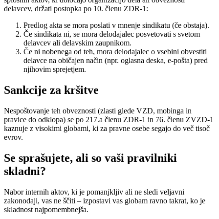
delavcev, držati postopka po 10. členu ZDR-1:
Predlog akta se mora poslati v mnenje sindikatu (če obstaja).
Če sindikata ni, se mora delodajalec posvetovati s svetom
delavcev ali delavskim zaupnikom.
Če ni nobenega od teh, mora delodajalec o vsebini obvestiti
delavce na običajen način (npr. oglasna deska, e-pošta) pred
njihovim sprejetjem.
Sankcije za kršitve
Nespoštovanje teh obveznosti (zlasti glede VZD, mobinga in
pravice do odklopa) se po 217.a členu ZDR-1 in 76. členu ZVZD-1
kaznuje z visokimi globami, ki za pravne osebe segajo do več tisoč
evrov.
Se sprašujete, ali so vaši pravilniki
skladni?
Nabor internih aktov, ki je pomanjkljiv ali ne sledi veljavni
zakonodaji, vas ne ščiti – izpostavi vas globam ravno takrat, ko je
skladnost najpomembnejša.