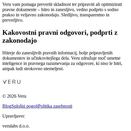
Veru vam pomaga preveriti skladnost ter pripraviti ali optimizirati
pravne dokumente – hitro in zanesljivo, vedno podprto s sodno
prakso in veljavno zakonodajo. Sledljivo, transparentno in
preverljivo.
Kakovostni pravni odgovori, podprti z
zakonodajo
Hitreje do zanesljivih pravnih informacij, bolje pripravljenih
dokumentov in učinkovitejšega dela. Veru združuje moč umetne
inteligence in pravnega razumevanja za odgovore, ki niso le hitri,
ampak tudi strokovno utemeljeni.
© 2026 Veru
Blog
Splošni pogoji
Politika zasebnosti
Upravljavec
verulabs d.o.o.