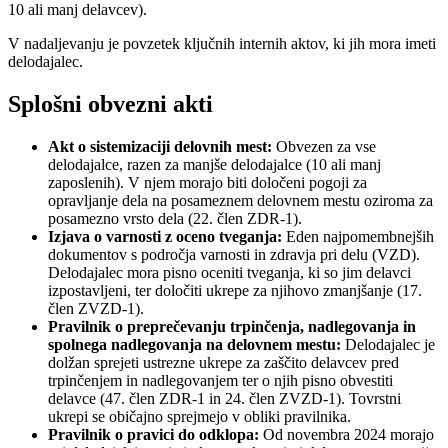
10 ali manj delavcev).
V nadaljevanju je povzetek ključnih internih aktov, ki jih mora imeti
delodajalec.
Splošni obvezni akti
Akt o sistemizaciji delovnih mest:
Obvezen za vse
delodajalce, razen za manjše delodajalce (10 ali manj
zaposlenih). V njem morajo biti določeni pogoji za
opravljanje dela na posameznem delovnem mestu oziroma za
posamezno vrsto dela (22. člen ZDR-1).
Izjava o varnosti z oceno tveganja:
Eden najpomembnejših
dokumentov s področja varnosti in zdravja pri delu (VZD).
Delodajalec mora pisno oceniti tveganja, ki so jim delavci
izpostavljeni, ter določiti ukrepe za njihovo zmanjšanje (17.
člen ZVZD-1).
Pravilnik o preprečevanju trpinčenja, nadlegovanja in
spolnega nadlegovanja na delovnem mestu:
Delodajalec je
dolžan sprejeti ustrezne ukrepe za zaščito delavcev pred
trpinčenjem in nadlegovanjem ter o njih pisno obvestiti
delavce (47. člen ZDR-1 in 24. člen ZVZD-1). Tovrstni
ukrepi se običajno sprejmejo v obliki pravilnika.
Pravilnik o pravici do odklopa:
Od novembra 2024 morajo