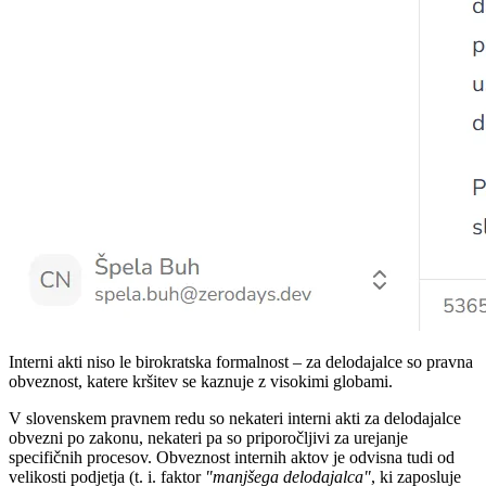
Interni akti niso le birokratska formalnost – za delodajalce so pravna
obveznost, katere kršitev se kaznuje z visokimi globami.
V slovenskem pravnem redu so nekateri interni akti za delodajalce
obvezni po zakonu, nekateri pa so priporočljivi za urejanje
specifičnih procesov. Obveznost internih aktov je odvisna tudi od
velikosti podjetja (t. i. faktor
"manjšega delodajalca"
, ki zaposluje