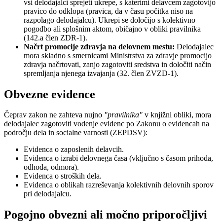
vsi delodajalci sprejeti ukrepe, s katerimi delavcem zagotovijo
pravico do odklopa (pravica, da v času počitka niso na
razpolago delodajalcu). Ukrepi se določijo s kolektivno
pogodbo ali splošnim aktom, običajno v obliki pravilnika
(142.a člen ZDR-1).
Načrt promocije zdravja na delovnem mestu:
Delodajalec
mora skladno s smernicami Ministrstva za zdravje promocijo
zdravja načrtovati, zanjo zagotoviti sredstva in določiti način
spremljanja njenega izvajanja (32. člen ZVZD-1).
Obvezne evidence
Čeprav zakon ne zahteva nujno
"pravilnika"
v knjižni obliki, mora
delodajalec zagotoviti vodenje evidenc po Zakonu o evidencah na
področju dela in socialne varnosti (ZEPDSV):
Evidenca o zaposlenih delavcih.
Evidenca o izrabi delovnega časa (vključno s časom prihoda,
odhoda, odmora).
Evidenca o stroških dela.
Evidenca o oblikah razreševanja kolektivnih delovnih sporov
pri delodajalcu.
Pogojno obvezni ali močno priporočljivi